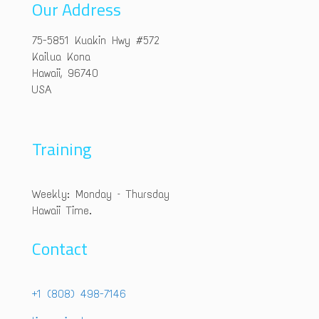
Our Address
75-5851 Kuakin Hwy #572
Kailua Kona
Hawaii, 96740
USA
Training
Weekly: Monday – Thursday
Hawaii Time.
Contact
+1 (808) 498-7146