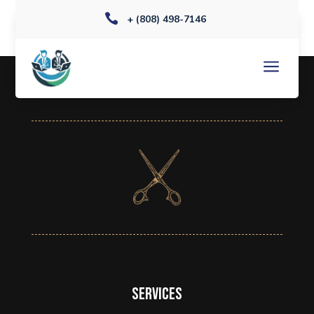

+ (808) 498-7146
a
Services