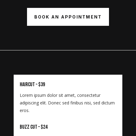
BOOK AN APPOINTMENT
Haircut – $39
Lorem ipsum dolor sit amet, consectetur
adipiscing elit. Donec sed finibus nisi, sed dictum
eros.
Buzz Cut – $24